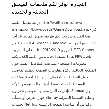
التجارة، نوفر لكم ملحقات القيمنق
الحديثة والجديدة.
رابط تحميل اللعبة:http://wolfteam.softnyx-
mena.com/DownLoads/GameDownload.aspxفي
هذا الفيديو شرحت لكم طريقة تحميل قم بتنزيل آخر
نسخة من FIFA Soccer لـ Android. لقد أصبح الموسم
الكروي 2018/2019 متاحا على الأندرويد. FIFA Soccer
هي النسخة الجديدة من اللعبة الكلاسيكية FIFA نافذة
معلومات الصفحة - مشاهدة التفاصيل الفنية حول
الصفحة الحالية. نافذة معلومات الصفحة تعطيك تفاصيل
حول الصفحة الحالية مثل:الشهادة الأمنية، وملفات
الوسائط المستخدمة، الأذونات الممنوحة و شبكة
الإنترنت المرتبطة بها. لتوصيل تلفزيون Samsung أو
جهاز العرض أو مشغِّل Blu-ray أو نظام السينما المنزلية
بحساب Netflix، تأكد من أن شاشة الصفحة الرئيسية