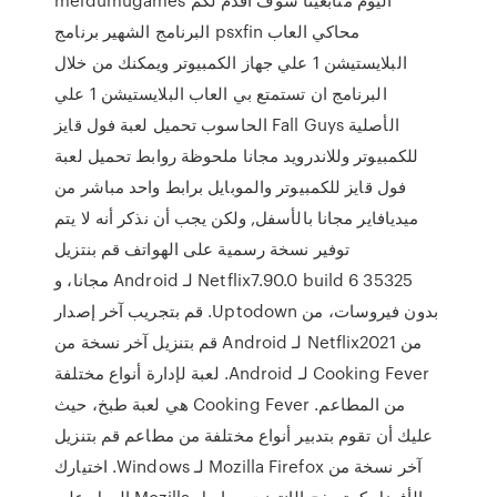
البرنامج الشهير برنامج psxfin محاكي العاب
البلايستيشن 1 علي جهاز الكمبيوتر ويمكنك من خلال
البرنامج ان تستمتع بي العاب البلايستيشن 1 علي
الحاسوب تحميل لعبة فول قايز Fall Guys الأصلية
للكمبيوتر وللاندرويد مجانا ملحوظة روابط تحميل لعبة
فول قايز للكمبيوتر والموبايل برابط واحد مباشر من
ميديافاير مجانا بالأسفل, ولكن يجب أن نذكر أنه لا يتم
توفير نسخة رسمية على الهواتف ‫قم بنتزيل
Netflix7.90.0 build 6 35325 لـ Android مجانا، و
بدون فيروسات، من Uptodown. قم بتجريب آخر إصدار
من Netflix2021 لـ Android قم بتنزيل آخر نسخة من
Cooking Fever لـ Android. لعبة لإدارة أنواع مختلفة
من المطاعم. Cooking Fever هي لعبة طبخ، حيث
عليك أن تقوم بتدبير أنواع مختلفة من مطاعم قم بتنزيل
آخر نسخة من Mozilla Firefox لـ Windows. اختيارك
الأفضل كمتصفح الإنترنت. يواصل Mozilla العمل على