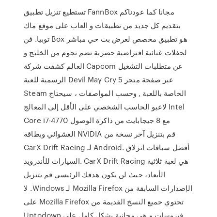
تستطيع تنزيل تطبيق FannBox مجانا كما عودناكم
بتقديم كل جديد من تطبيقات و العاب على موقع ماك
توبيا. فن Box هو تطبيق مخصص لعرض بث حي مباشر
لحفلات غنائية افتراضية حصرية تضم نجوم من الخليج و
العالم كشفت شركة Capcom عن متطلبات التشغيل
الرسمية للعبة Devil May Cry 5 عبر صفحة متجر
Steam الخاصة باللعبة , وحسب المواصفات ، سيحتاج
لاعبو الحاسب الشخصي على الأقل إلى المعالج Intel
Core i7-4770 مع 8 جيجابايت من ذاكرة الوصول
العشوائي وبطاقة NVIDIA قم بتنزيل آخر نسخة من
CarX Drift Racing لـ Android. أفضل سباقات انزلاق
السيارات للأندرويد. CarX Drift Racing هي لعبة ثلاثية
الأبعاد، حيث لن يكون هدفك الرئيسي ‫قم بتنزيل
الإصدارات السابقة من Mozilla Firefox لـ Windows. لا
تحتوي جميع النسخ القديمة من Mozilla Firefox على
فيروسات و هي مجانية بشكل كامل على Uptodown