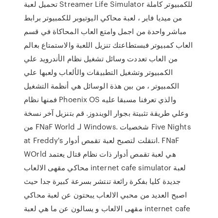
تحميل لعبة Streamer Life Simulator للكمبيوتر كاملة
من ميديا فاير ، لعبة محاكي اليوتيوبر للكمبيوتر برابط
مباشر واحدة من اجمل وامتع العاب المحاكاة في قسم
العاب كمبيوتر فبستطاعتك تنزيل اللعبة والاستمتاع بعالم
من العاب تعددت وسائل تشغيل نظام الأندرويد علي
الكمبيوتر وتشغيل التطبيقات والألعاب ولعبها علي
الكمبيوتر ، من بين هذة الوسائل هي أنظمة التشغيل
فمنها نظام Phoenix OS والذي تعرفنا مسبقا عليه
وعلي طريقة تثبيتة بجوار الويندوز. قم بتنزيل آخر نسخة
من FNaF World لـ Windows. شخصيات Five Nights
at Freddy's انتقلت لتصبح لعبة تقمص أدوار. FNaF
WOrld هي لعبة تقمص أدوار ذات نظام قتال يعتمد
محاكي مقهى الالعاب internet cafe simulator لعبة
جديدة كليا بفكرة رائعة تنتشر بسرعة كبيرة جدا حيث
اصبح العديد من محبي الالعاب يبحتون عن لعبة محاكي
مقهى الالعاب و يسالون عن ما هي لعبة internet cafe