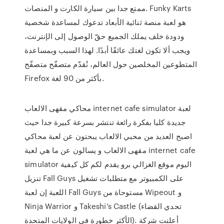
ممتع جدا بين سيارة الكارت و المنصات. Funky Karts
هو لعبة منصة ثنائية الأبعاد تدعوك لمساعدة شخصية
ودودة خلف يملك الجميع حقّ الوصول إلى الإنترنت،
ويجب ألا تكون لغتك عائقًا أبدًا. لهذا السبب وبمساعدة
المتطوعين المخلصين حول العالم، نُقدّم متصفّح متصفّح
Firefox بأكثر من 90 لغة.
محاكي مقهى الالعاب internet cafe simulator لعبة
جديدة كليا بفكرة رائعة تنتشر بسرعة كبيرة جدا حيث
اصبح العديد من محبي الالعاب يبحتون عن لعبة محاكي
مقهى الالعاب و يسالون عن ما هي لعبة internet cafe
simulator اليوم موقع الغزالي برو يقدم لكم كل كيفية
تنزيل Fall Guys على الكمبيوتر مع متطلبات تشغيل
اللعبة إن لعبة Fall Guys مستوحاة من Wipeout و
Ninja Warrior و Takeshi’s Castle (تحدي القضاء
الأكثر خطورة في الولايات المتحدة). أعلنت شركة