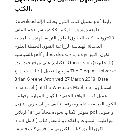
الكتب.
Download تحميل كتاب الكون يحاكم الإله.pdf رابط
مباشر حجم الملف: KB جامعة دمشق - المكتبة
الالكترونية - كلية الحقوق العلوم التربية الهندسة المدنية
الصيدلة الهندسة الزراعية الفنون الجميلة العلوم
السياسية, pdf , doc, docx, zip, dujv الكون الانيق
(كتاب) على موقع جود ريدز - Goodreads (الإنجليزية)
مراجع [ تعديل ] ↑ أ ب ت ث ج The Elegant Universe
Brian Greene Archived 27 March 2018 [Date
mismatch] at the Wayback Machine . استماع و
تحميل كتاب الواقع الخفي: الأكوان الموازية وقوانين
الكون العميقة ، علم ومعرفة ، تأليف برايان جرين , تنزيل
اونلاين ( متوفر الكتاب بجوده مجاناً قراءة pdf و صوتي
mp3 كامل ) مع أطيب التمنيات بالفائدة والمتعة, كتاب
الكون الأنيق كتاب إلكتروني من قسم كتب فلسفة