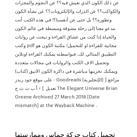
عن ذلك الكون الذي نعيش فيه؟؟ عن النجوم والمجرات
والكواكب؟؟ عن الذرات والإلكترونات؟؟ عن نشأة الكون
وتطوره؟؟ بل حتى عن أنفسنا؟! في هذه الكتب أنت
مدعو معنا إلى رحلة مشوقة ومبسطة في عالم الكون
والحياة إذا كنت من عشاق القراءة و تبحث عن روايات
وكتب pdf مجانية للقراءة او للتحميل! مكتبة الكون هو
التطبيق المثالي لك، فبواسطته يمكنك القراءة اونلاين
وتحميل الاف الكتب والروايات في مجالات متعددة
ويمكنك تخزينها مباشرة في ذاكرة الكون الانيق (كتاب)
على موقع جود ريدز - Goodreads (الإنجليزية) مراجع [
تعديل ] ↑ أ ب ت ث ج The Elegant Universe Brian
Greene Archived 27 March 2018 [Date
mismatch] at the Wayback Machine .
تحميل كتاب حركة حماس وممارستها