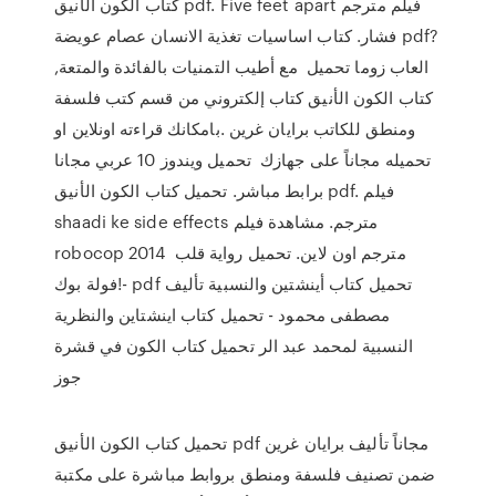
كتاب الكون الأنيق pdf. Five feet apart فيلم مترجم
فشار. كتاب اساسيات تغذية الانسان عصام عويضة pdf?
العاب زوما تحميل مع أطيب التمنيات بالفائدة والمتعة,
كتاب الكون الأنيق كتاب إلكتروني من قسم كتب فلسفة
ومنطق للكاتب برايان غرين .بامكانك قراءته اونلاين او
تحميله مجاناً على جهازك تحميل ويندوز 10 عربي مجانا
برابط مباشر. تحميل كتاب الكون الأنيق pdf. فيلم
shaadi ke side effects مترجم. مشاهدة فيلم
robocop 2014 مترجم اون لاين. تحميل رواية قلب
فولة بوك!- pdf تحميل كتاب أينشتين والنسبية تأليف
مصطفى محمود - تحميل كتاب اينشتاين والنظرية
النسبية لمحمد عبد الر تحميل كتاب الكون في قشرة
جوز
تحميل كتاب الكون الأنيق pdf مجاناً تأليف برايان غرين
ضمن تصنيف فلسفة ومنطق بروابط مباشرة على مكتبة