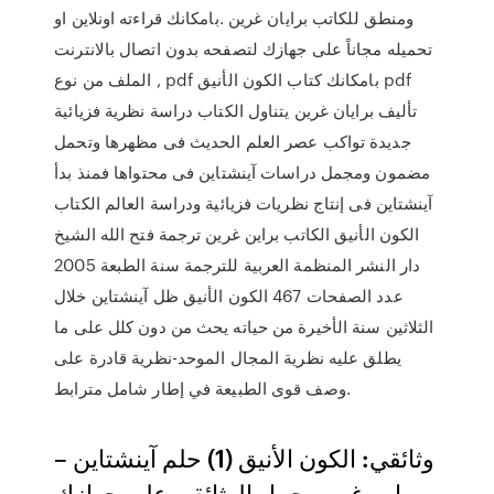
ومنطق للكاتب برايان غرين .بامكانك قراءته اونلاين او
تحميله مجاناً على جهازك لتصفحه بدون اتصال بالانترنت
, الملف من نوع pdf بامكانك كتاب الكون الأنيق pdf
تأليف برايان غرين يتناول الكتاب دراسة نظرية فزيائية
جديدة تواكب عصر العلم الحديث فى مظهرها وتحمل
مضمون ومجمل دراسات آينشتاين فى محتواها فمنذ بدأ
آينشتاين فى إنتاج نظريات فزيائية ودراسة العالم الكتاب
الكون الأنيق الكاتب براين غرين ترجمة فتح الله الشيخ
دار النشر المنظمة العربية للترجمة سنة الطبعة 2005
عدد الصفحات 467 الكون الأنيق ظل آينشتاين خلال
الثلاثين سنة الأخيرة من حياته يحث من دون كلل على ما
يطلق عليه نظرية المجال الموحد-نظرية قادرة على
وصف قوى الطبيعة في إطار شامل مترابط.
وثائقي: الكون الأنيق (1) حلم آينشتاين –
براين غرين حمل الوثائقي على جهازك